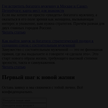
Где встретить богатого мужчину в Москве и Санкт-
Петербурге: карта мест для знакомств
Если вы хотите не просто «увидеть» богатого мужчину, а
оказаться в его поле зрения как женщина, вызывающая
интерес и уважение, вам нужна стратегия. Причём разная для
двух главных городов России.
Читать статью
Как выйти замуж за богатого: стратегический подход к
созданию союза с состоятельным мужчиной
Замужество с состоятельным мужчиной — это не финишная
прямая, где вы выдыхаете и говорите «я сделала это». Это
старт нового образа жизни, требующего высокой степени
зрелости, такта и самоуважения.
Читать статью
П
е
рвый
шаг
к новой
ж
и
зни
Оставь заявку и мы свяжемся с тобой лично. Всё
конфиденциально.