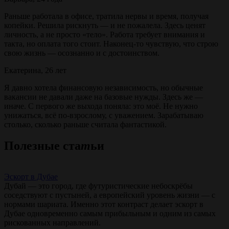
Раньше работала в офисе, тратила нервы и время, получая
копейки. Решила рискнуть — и не пожалела. Здесь ценят
личность, а не просто «тело». Работа требует внимания и
такта, но оплата того стоит. Наконец-то чувствую, что строю
свою жизнь — осознанно и с достоинством.
Екатерина, 26 лет
Я давно хотела финансовую независимость, но обычные
вакансии не давали даже на базовые нужды. Здесь же —
иначе. С первого же выхода поняла: это моё. Не нужно
унижаться, всё по-взрослому, с уважением. Зарабатываю
столько, сколько раньше считала фантастикой.
Полезные ста
т
ьи
Эскорт в Дубае
Дубай — это город, где футуристические небоскрёбы
соседствуют с пустыней, а европейский уровень жизни — с
нормами шариата. Именно этот контраст делает эскорт в
Дубае одновременно самым прибыльным и одним из самых
рискованных направлений.