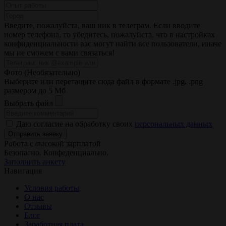
Введите, пожалуйста, ваш ник в телеграм. Если вводите
номер телефона, то убедитесь, пожалуйста, что в настройках
конфиденциальности вас могут найти все пользователи, иначе
мы не сможем с вами связаться!
Фото (Необязательно)
Выберите или перетащите сюда файл
в формате
.jpg, .png
размером до 5 Мб
Выбрать файл
Даю согласие на обработку своих
персональных данных
Отправить заявку
Р
а
бота
с
в
ысокой
зарплат
о
й
Безопасно. Конфеденциально.
Заполнить анкету
Навигация
Условия работы
О нас
Отзывы
Блог
Заработная плата