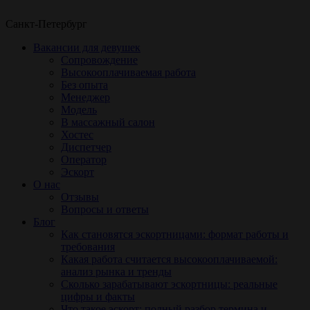
Санкт-Петербург
Вакансии для девушек
Сопровождение
Высокооплачиваемая работа
Без опыта
Менеджер
Модель
В массажный салон
Хостес
Диспетчер
Оператор
Эскорт
О нас
Отзывы
Вопросы и ответы
Блог
Как становятся эскортницами: формат работы и
требования
Какая работа считается высокооплачиваемой:
анализ рынка и тренды
Сколько зарабатывают эскортницы: реальные
цифры и факты
Что такое эскорт: полный разбор термина и