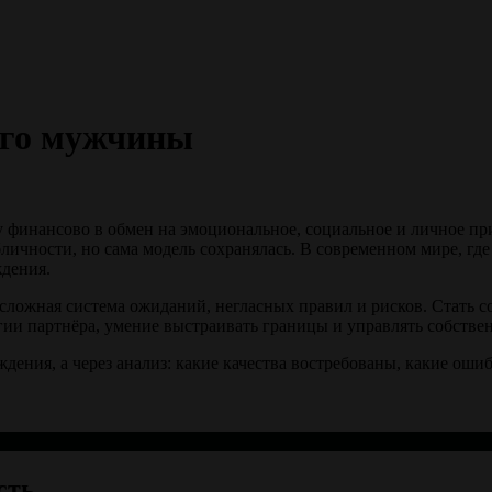
ого мужчины
инансово в обмен на эмоциональное, социальное и личное прис
ичности, но сама модель сохранялась. В современном мире, где
дения.
сложная система ожиданий, негласных правил и рисков. Стать 
ии партнёра, умение выстраивать границы и управлять собстве
дения, а через анализ: какие качества востребованы, какие оши
сть