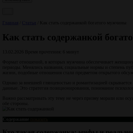
Главная
/
Статьи
/
Как стать содержанкой богатого мужчины
Как стать содержанкой богат
13.02.2026
Время прочтения: 6 минут
Формат отношений, в которых мужчина обеспечивает женщину ф
периоды. Менялись названия, социальные нормы и степень публ
жизни, подобные отношения стали предметом открытого обсуж
Однако за внешней глянцевостью и романтизацией скрывается 
данные. Это стратегия позиционирования, понимание психолог
Важно рассматривать эту тему не через призму морали или осуж
обе стороны.
Содержание
показать
Кто такая содержанка: мифы и реально