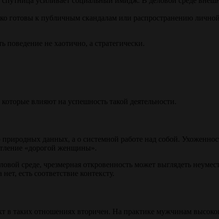
я спутница усиливает социальный имидж. В деловой среде внешн
ко готовы к публичным скандалам или распространению личной
 поведение не хаотично, а стратегически.
 которые влияют на успешность такой деятельности.
 природных данных, а о системной работе над собой. Ухоженнос
атление «дорогой женщины».
овой среде, чрезмерная откровенность может выглядеть неумест
ет, есть соответствие контексту.
кт в таких отношениях вторичен. На практике мужчинам высоког