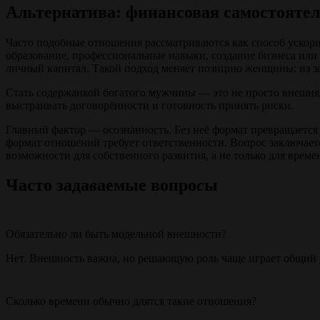
Альтернатива: финансовая самостояте
Часто подобные отношения рассматриваются как способ ускори
образование, профессиональные навыки, создание бизнеса или
личный капитал. Такой подход меняет позицию женщины: из за
Стать содержанкой богатого мужчины — это не просто внешняя
выстраивать договорённости и готовность принять риски.
Главный фактор — осознанность. Без неё формат превращаетс
формат отношений требует ответственности. Вопрос заключается
возможности для собственного развития, а не только для време
Часто
зада
в
аемые
вопро
с
ы
Обязательно ли быть модельной внешности?
Нет. Внешность важна, но решающую роль чаще играет общий у
Сколько времени обычно длятся такие отношения?