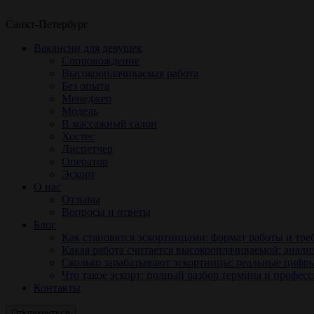
Санкт-Петербург
Вакансии для девушек
Сопровождение
Высокооплачиваемая работа
Без опыта
Менеджер
Модель
В массажный салон
Хостес
Диспетчер
Оператор
Эскорт
О нас
Отзывы
Вопросы и ответы
Блог
Как становятся эскортницами: формат работы и тре
Какая работа считается высокооплачиваемой: анали
Сколько зарабатывают эскортницы: реальные цифр
Что такое эскорт: полный разбор термина и профес
Контакты
Откликнуться