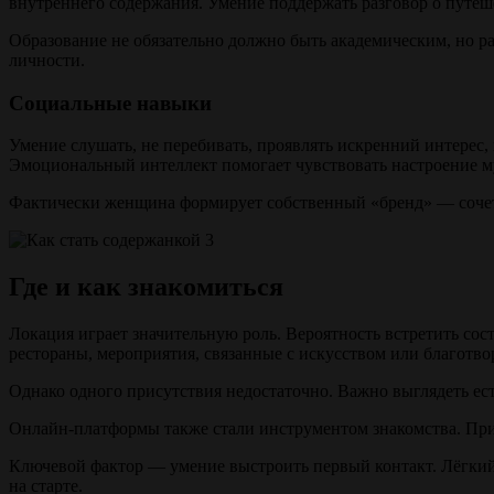
внутреннего содержания. Умение поддержать разговор о путеше
Образование не обязательно должно быть академическим, но р
личности.
Социальные навыки
Умение слушать, не перебивать, проявлять искренний интерес, 
Эмоциональный интеллект помогает чувствовать настроение м
Фактически женщина формирует собственный «бренд» — сочетан
Где и как знакомиться
Локация играет значительную роль. Вероятность встретить со
рестораны, мероприятия, связанные с искусством или благотв
Однако одного присутствия недостаточно. Важно выглядеть ес
Онлайн-платформы также стали инструментом знакомства. При
Ключевой фактор — умение выстроить первый контакт. Лёгкий
на старте.