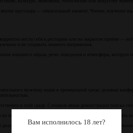
ствиях, культуре, экономике, технологиях или искусстве значи
азвитие кругозора — обязательный элемент. Чтение, изучение я
корректно вести себя в ресторане или на закрытом приёме — всё 
ужчины и не создавать лишнего напряжения.
ие внешнего образа, речи, поведения и атмосферы, которую он
стоятельного мужчину выше в премиальной среде: деловые конфе
орительностью.
тественно в этой среде. Слишком явная демонстрация поиска сп
 их использовании важно соблюдать осторожность, проверять 
Вам исполнилось 18 лет?
 диалог, чувство юмора и ненавязчивость создают более сильно