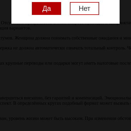
Да
Нет
Отсутствие прозрачности в этом вопросе приводит к конфликта
ация вариантов.
матумов. Женщина должна понимать собственные ожидания и м
ржка не должна автоматически означать тотальный контроль. Ч
ах крупные переводы или подарки могут иметь налоговые после
завершиться внезапно, без гарантий и компенсаций. Эмоциональ
спект. В определённых кругах подобный формат может вызвать 
ан, уровень жизни может быть высоким. При изменении обстоят