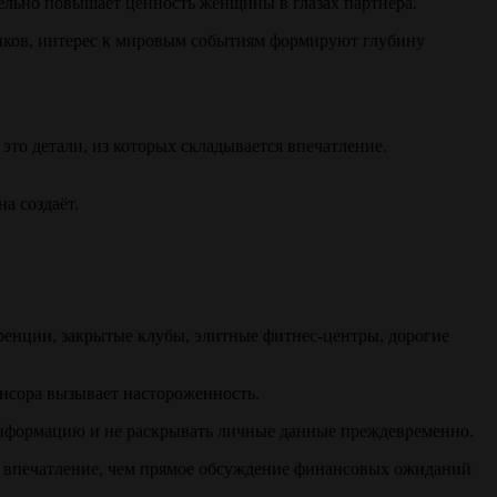
тельно повышает ценность женщины в глазах партнёра.
зыков, интерес к мировым событиям формируют глубину
это детали, из которых складывается впечатление.
а создаёт.
ренции, закрытые клубы, элитные фитнес-центры, дорогие
онсора вызывает настороженность.
информацию и не раскрывать личные данные преждевременно.
е впечатление, чем прямое обсуждение финансовых ожиданий