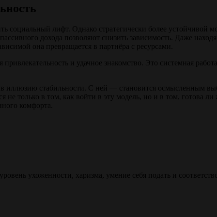
льность
ть социальный лифт. Однако стратегически более устойчивой мо
 пассивного дохода позволяют снизить зависимость. Даже наход
висимой она превращается в партнёра с ресурсами.
 привлекательность и удачное знакомство. Это системная работ
я в иллюзию стабильности. С ней — становится осмысленным в
 не только в том, как войти в эту модель, но и в том, готова л
нного комфорта.
ровень ухоженности, харизма, умение себя подать и соответств