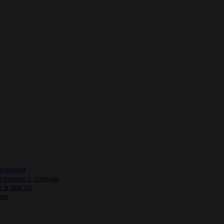
бования
з рынка и тренды
ы и факты
сии