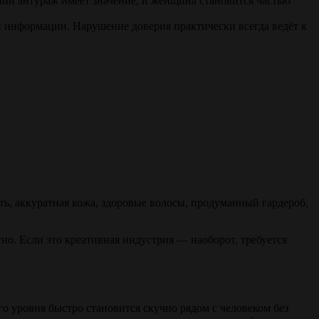
ий антураж имеет значение, и женщина становится частью
 информации. Нарушение доверия практически всегда ведёт к
ть, аккуратная кожа, здоровые волосы, продуманный гардероб,
но. Если это креативная индустрия — наоборот, требуется
о уровня быстро становится скучно рядом с человеком без