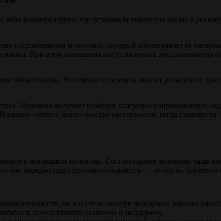
о либо романтизируют, представляя беззаботную жизнь в роскош
ово состоятельным мужчиной, который обеспечивает её материа
а жизни. При этом отношения могут включать эмоциональную бл
ие обязательства. В отличие от эскорта, акцент делается на дл
гматике. Мужчина получает комфорт, статусное сопровождение,
Иллюзия «лёгких денег» быстро рассеивается, когда становится 
браться в мотивации мужчины. Состоятельные мужчины чаще все
зни они нередко ищут противоположность — лёгкость, принятие 
привлекательности, но и о стиле, манере поведения, умении впис
абиться, почувствовать уважение и поддержку.