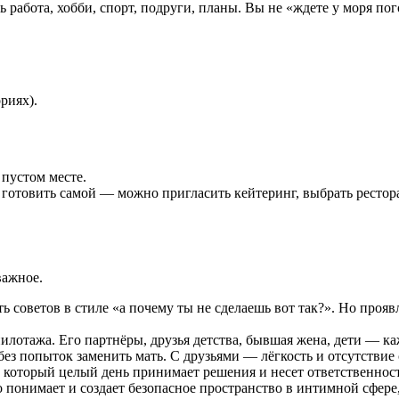
 работа, хобби, спорт, подруги, планы. Вы не «ждете у моря по
риях).
 пустом месте.
готовить самой — можно пригласить кейтеринг, выбрать ресторан)
важное.
ать советов в стиле «а почему ты не сделаешь вот так?». Но про
лотажа. Его партнёры, друзья детства, бывшая жена, дети — к
ез попыток заменить мать. С друзьями — лёгкость и отсутствие
который целый день принимает решения и несет ответственность
то понимает и создает безопасное пространство в интимной сфере