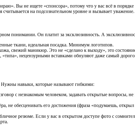
ираю». Вы не ищете «спонсора», потому что у вас всё в порядк
я считывается на подсознательном уровне и вызывает уважение.
арном понимании. Он платит за эксклюзивность. А эксклюзивнос
венные ткани, идеальная посадка. Минимум логотипов.
кожа, свежий маникюр. Это не «сделано к выходу», это состояние
ы», «типа», нецензурными вставками обнуляют даже самый дорогой
. Нужны навыки, которые называют гибкими:
зговор с незнакомым человеком, задавать открытые вопросы, не 
а, не обесценивать его достижения (фраза «подумаешь, открыл 
бличное резюме. Если у вас в открытом доступе фото с сомнит
рта.