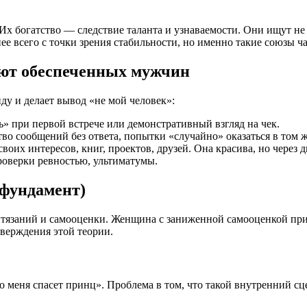
Их богатство — следствие таланта и узнаваемости. Они ищут не
нее всего с точки зрения стабильности, но именно такие союзы 
ают обеспеченных мужчин
ду и делает вывод «не мой человек»:
» при первой встрече или демонстративный взгляд на чек.
тво сообщений без ответа, попытки «случайно» оказаться в том ж
воих интересов, книг, проектов, друзей. Она красива, но через д
роверки ревностью, ультиматумы.
 фундамент)
итязаний и самооценки. Женщина с заниженной самооценкой при
тверждения этой теории.
 меня спасет принц». Проблема в том, что такой внутренний с