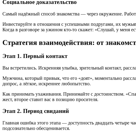
Социальное доказательство
Самый надёжный способ знакомства — через окружение. Работае
Инвестируйте в отношения с успешными подругами, их мужьям
Когда в разговоре за ужином кто-то скажет: «Слушай, у меня е
Стратегия взаимодействия: от знакомст
Этап 1. Первый контакт
Вы встретились. Искренняя улыбка, зрительный контакт, рассла
Мужчина, который привык, что его «доят», моментально расслаб
допрос, а лёгкое, искреннее любопытство.
Как принимать ухаживания. Принимайте с достоинством. «Спаси
жест, второе ставит вас в позицию просителя.
Этап 2. Период свиданий
Главная ошибка этого этапа — доступность двадцать четыре час
подсознательно обесценивается.