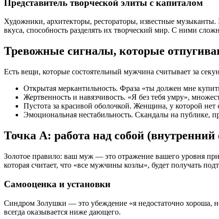
Представитель творческой элиты с капиталом
Художники, архитекторы, рестораторы, известные музыканты. 
вкуса, способность разделять их творческий мир. С ними слож
Тревожные сигналы, которые отпугив
Есть вещи, которые состоятельный мужчина считывает за секун
Открытая меркантильность. Фраза «ты должен мне купить
Жертвенность и навязчивость. «Я без тебя умру», множес
Пустота за красивой оболочкой. Женщина, у которой нет с
Эмоциональная нестабильность. Скандалы на публике, п
Точка А: работа над собой (внутренний
Золотое правило: ваш муж — это отражение вашего уровня пр
которая считает, что «все мужчины козлы», будет получать под
Самооценка и установки
Синдром Золушки — это убеждение «я недостаточно хороша, но
всегда оказывается ниже дающего.