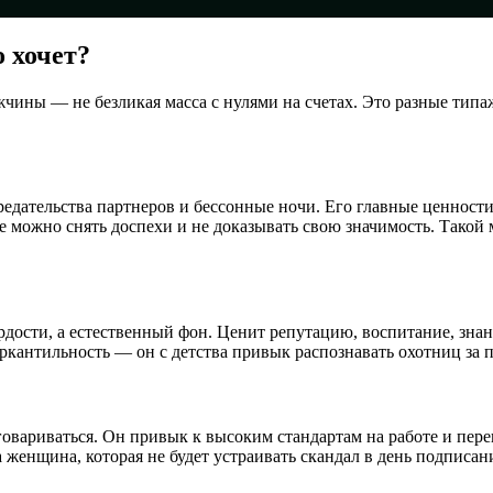
о хочет?
жчины — не безликая масса с нулями на счетах. Это разные тип
 предательства партнеров и бессонные ночи. Его главные ценнос
е можно снять доспехи и не доказывать свою значимость. Такой
рдости, а естественный фон. Ценит репутацию, воспитание, знан
еркантильность — он с детства привык распознавать охотниц за 
овариваться. Он привык к высоким стандартам на работе и пере
женщина, которая не будет устраивать скандал в день подписани