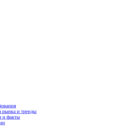
бования
з рынка и тренды
ы и факты
сии