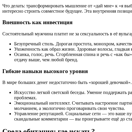
Что делать: трансформировать мышление от «дай мне» к «я выб
интересно строить совместное будущее. Эта внутренняя позици
Внешность как инвестиция
Состоятельный мужчина платит не за сексуальность в её вульг
Безупречный стиль. Дорогая простота, монохром, качест
Ухоженность как образ жизни. Здоровые волосы, гладкая 
Осанка, голос, речь. Сгорбленная спина и речь с «как б
отдачу выше, чем любой бренд.
Гибкие навыки высокого уровня
В мире больших денег недостаточно быть «хорошей девочкой»
Искусство легкой светской беседы. Умение поддержать ра
проблемах.
Эмоциональный интеллект. Считывать настроение партнёр
молчанием, а экологично проговаривать свои чувства.
Управление репутацией. Социальные сети — это ваше пу
скандальные комментарии — вы проигрываете ещё до ста
Среда обитания: где искать?