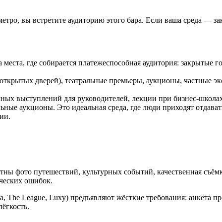
у метро, вы встретите аудиторию этого бара. Если ваша среда —
места, где собирается платежеспособная аудитория: закрытые г
открытых дверей), театральные премьеры, аукционы, частные экс
ых выступлений для руководителей, лекции при бизнес-школах. 
ные аукционы. Это идеальная среда, где люди приходят отдават
ии.
тны фото путешествий, культурных событий, качественная съём
ческих ошибок.
a, The League, Luxy) предъявляют жёсткие требования: анкета 
лёгкость.