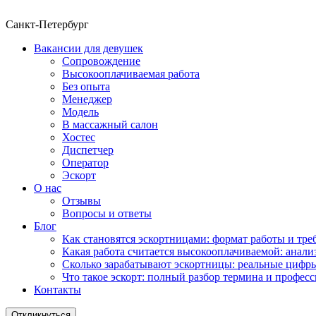
Санкт-Петербург
Вакансии для девушек
Сопровождение
Высокооплачиваемая работа
Без опыта
Менеджер
Модель
В массажный салон
Хостес
Диспетчер
Оператор
Эскорт
О нас
Отзывы
Вопросы и ответы
Блог
Как становятся эскортницами: формат работы и тре
Какая работа считается высокооплачиваемой: анали
Сколько зарабатывают эскортницы: реальные цифр
Что такое эскорт: полный разбор термина и профес
Контакты
Откликнуться