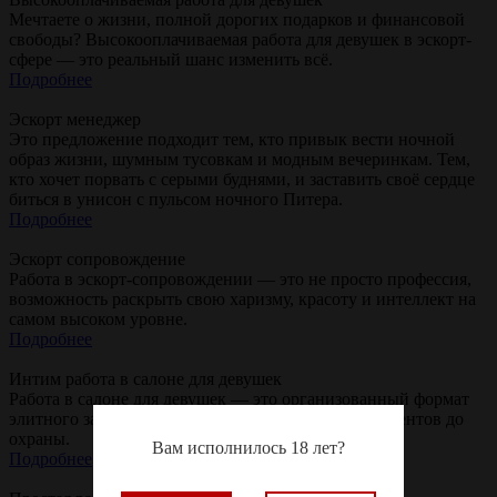
Мечтаете о жизни, полной дорогих подарков и финансовой
свободы? Высокооплачиваемая работа для девушек в эскорт-
сфере — это реальный шанс изменить всё.
Подробнее
Эскорт менеджер
Это предложение подходит тем, кто привык вести ночной
образ жизни, шумным тусовкам и модным вечеринкам. Тем,
кто хочет порвать с серыми буднями, и заставить своё сердце
биться в унисон с пульсом ночного Питера.
Подробнее
Эскорт сопровождение
Работа в эскорт-сопровождении — это не просто профессия,
возможность раскрыть свою харизму, красоту и интеллект на
самом высоком уровне.
Подробнее
Интим работа в салоне для девушек
Работа в салоне для девушек — это организованный формат
элитного заведения, где всё продумано: от апартаментов до
охраны.
Вам исполнилось 18 лет?
Подробнее