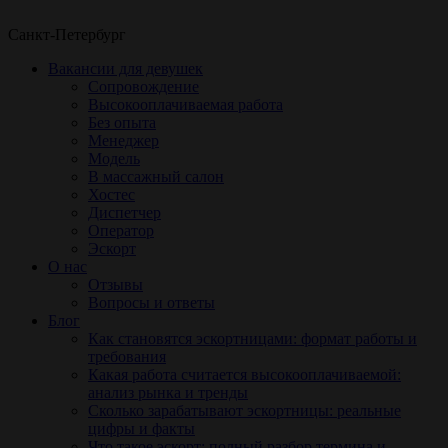
Санкт-Петербург
Вакансии для девушек
Сопровождение
Высокооплачиваемая работа
Без опыта
Менеджер
Модель
В массажный салон
Хостес
Диспетчер
Оператор
Эскорт
О нас
Отзывы
Вопросы и ответы
Блог
Как становятся эскортницами: формат работы и
требования
Какая работа считается высокооплачиваемой:
анализ рынка и тренды
Сколько зарабатывают эскортницы: реальные
цифры и факты
Что такое эскорт: полный разбор термина и