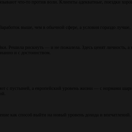
вязывают что-то против воли. Клиенты адекватные, поездки хор
аработок выше, чем в обычной сфере, а условия гораздо лучше,
ки. Решила рискнуть — и не пожалела. Здесь ценят личность, а н
знанно и с достоинством.
уют с пустыней, а европейский уровень жизни — с нормами шариа
ий.
е как способ выйти на новый уровень дохода и впечатлений. Ра