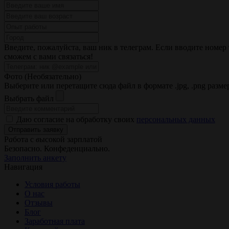
Введите, пожалуйста, ваш ник в телеграм. Если вводите номер 
сможем с вами связаться!
Фото (Необязательно)
Выберите или перетащите сюда файл
в формате
.jpg, .png разм
Выбрать файл
Даю согласие на обработку своих
персональных данных
Отправить заявку
Р
а
бота
с
в
ысокой
зарплат
о
й
Безопасно. Конфеденциально.
Заполнить анкету
Навигация
Условия работы
О нас
Отзывы
Блог
Заработная плата