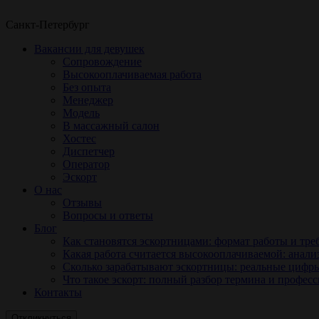
Санкт-Петербург
Вакансии для девушек
Сопровождение
Высокооплачиваемая работа
Без опыта
Менеджер
Модель
В массажный салон
Хостес
Диспетчер
Оператор
Эскорт
О нас
Отзывы
Вопросы и ответы
Блог
Как становятся эскортницами: формат работы и тре
Какая работа считается высокооплачиваемой: анали
Сколько зарабатывают эскортницы: реальные цифр
Что такое эскорт: полный разбор термина и профес
Контакты
Откликнуться