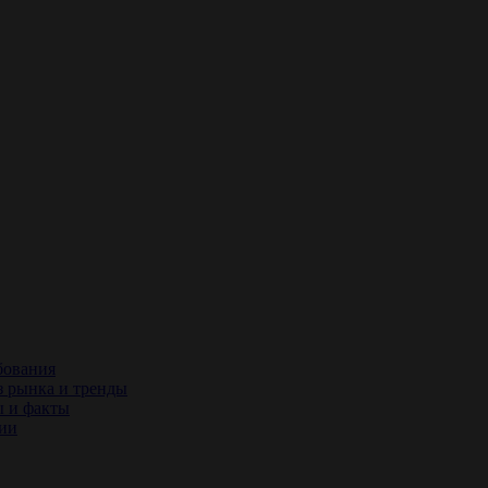
бования
з рынка и тренды
ы и факты
сии