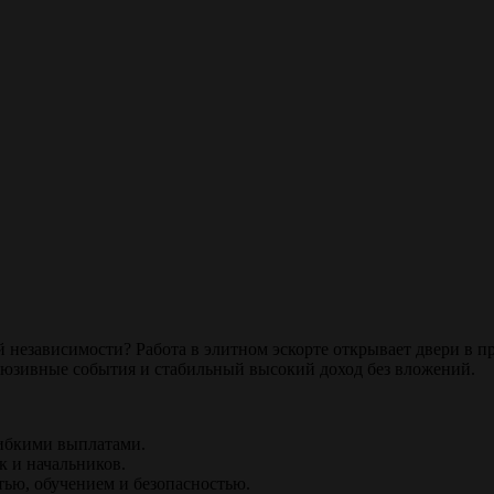
 независимости? Работа в элитном эскорте открывает двери в п
люзивные события и стабильный высокий доход без вложений.
гибкими выплатами.
к и начальников.
ью, обучением и безопасностью.