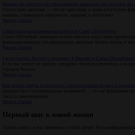
Можно ли работать без образования: вакансии для девушек без
Отсутствие диплома — это не приговор, а лишь отсутствие фор
навыки, ухоженную внешность, харизму и интеллект.
Читать статью
Самая высокооплачиваемая работа в Санкт-Петербурге
Санкт-Петербург занимает особое место в индустрии премиаль
командированные топ-менеджеры, местные бизнес-элиты и тво
Читать статью
Где встретить богатого мужчину в Москве и Санкт-Петербурге: 
Если вы хотите не просто «увидеть» богатого мужчину, а оказа
городов России.
Читать статью
Как выйти замуж за богатого: стратегический подход к созда
Замужество с состоятельным мужчиной — это не финишная пряма
такта и самоуважения.
Читать статью
П
е
рвый
шаг
к новой
ж
и
зни
Оставь заявку и мы свяжемся с тобой лично. Всё конфиденциал