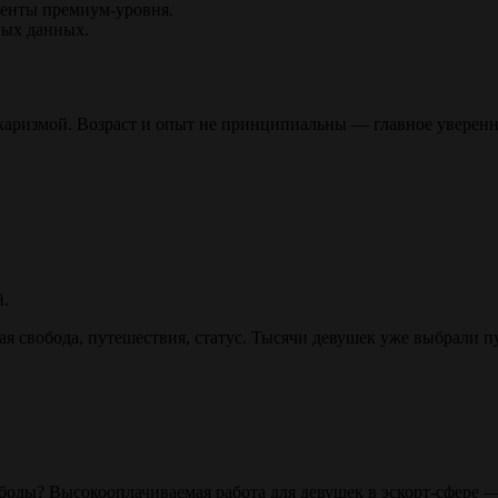
иенты премиум-уровня.
ных данных.
ризмой. Возраст и опыт не принципиальны — главное увереннос
й.
ая свобода, путешествия, статус. Тысячи девушек уже выбрали п
боды? Высокооплачиваемая работа для девушек в эскорт-сфере —