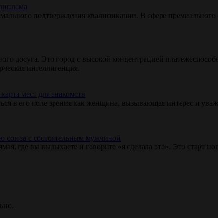
 диплома
мального подтверждения квалификации. В сфере премиального дос
ного досуга. Это город с высокой концентрацией платежеспособ
рческая интеллигенция.
карта мест для знакомств
ться в его поле зрения как женщина, вызывающая интерес и уваж
нию союза с состоятельным мужчиной
я, где вы выдыхаете и говорите «я сделала это». Это старт но
ьно.