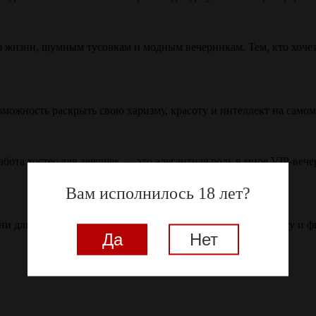
 жизни, шумным тусовкам и модным вечеринкам. Тем, кто хочет п
зможность раскрыть свою харизму, красоту и интеллект на само
та хостес для девушек — это элегантная роль в мире VIP-вечер
Вам исполнилось 18 лет?
изни для уверенных женщин, ценящих независимость, красоту и ф
Да
Нет