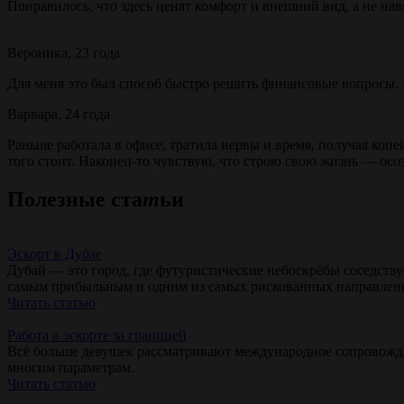
Понравилось, что здесь ценят комфорт и внешний вид, а не на
Вероника, 23 года
Для меня это был способ быстро решить финансовые вопросы. З
Варвара, 24 года
Раньше работала в офисе, тратила нервы и время, получая копей
того стоит. Наконец-то чувствую, что строю свою жизнь — осо
Полезные ста
т
ьи
Эскорт в Дубае
Дубай — это город, где футуристические небоскрёбы соседств
самым прибыльным и одним из самых рискованных направлен
Читать статью
Работа в эскорте за границей
Всё больше девушек рассматривают международное сопровождени
многим параметрам.
Читать статью