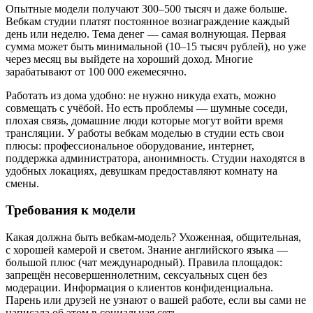
Опытные модели получают 300–500 тысяч и даже больше.
Вебкам студии платят постоянное вознаграждение каждый
день или неделю. Тема денег — самая волнующая. Первая
сумма может быть минимальной (10–15 тысяч рублей), но уже
через месяц вы выйдете на хороший доход. Многие
зарабатывают от 100 000 ежемесячно.
Работать из дома удобно: не нужно никуда ехать, можно
совмещать с учёбой. Но есть проблемы — шумные соседи,
плохая связь, домашние люди которые могут войти время
трансляции. У работы вебкам моделью в студии есть свои
плюсы: профессиональное оборудование, интернет,
поддержка администратора, анонимность. Студии находятся в
удобных локациях, девушкам предоставляют комнату на
смены.
Требования к модели
Какая должна быть вебкам-модель? Ухоженная, общительная,
с хорошей камерой и светом. Знание английского языка —
большой плюс (чат международный). Правила площадок:
запрещён несовершеннолетним, сексуальных сцен без
модерации. Информация о клиентов конфиденциальна.
Парень или друзей не узнают о вашей работе, если вы сами не
написала об этом в социальная сеть.