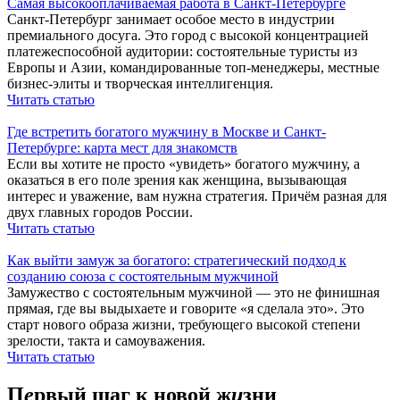
Самая высокооплачиваемая работа в Санкт-Петербурге
Санкт-Петербург занимает особое место в индустрии
премиального досуга. Это город с высокой концентрацией
платежеспособной аудитории: состоятельные туристы из
Европы и Азии, командированные топ-менеджеры, местные
бизнес-элиты и творческая интеллигенция.
Читать статью
Где встретить богатого мужчину в Москве и Санкт-
Петербурге: карта мест для знакомств
Если вы хотите не просто «увидеть» богатого мужчину, а
оказаться в его поле зрения как женщина, вызывающая
интерес и уважение, вам нужна стратегия. Причём разная для
двух главных городов России.
Читать статью
Как выйти замуж за богатого: стратегический подход к
созданию союза с состоятельным мужчиной
Замужество с состоятельным мужчиной — это не финишная
прямая, где вы выдыхаете и говорите «я сделала это». Это
старт нового образа жизни, требующего высокой степени
зрелости, такта и самоуважения.
Читать статью
П
е
рвый
шаг
к новой
ж
и
зни