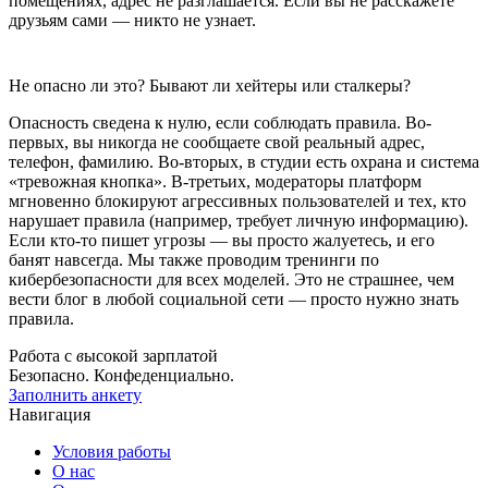
помещениях, адрес не разглашается. Если вы не расскажете
друзьям сами — никто не узнает.
Не опасно ли это? Бывают ли хейтеры или сталкеры?
Опасность сведена к нулю, если соблюдать правила. Во-
первых, вы никогда не сообщаете свой реальный адрес,
телефон, фамилию. Во-вторых, в студии есть охрана и система
«тревожная кнопка». В-третьих, модераторы платформ
мгновенно блокируют агрессивных пользователей и тех, кто
нарушает правила (например, требует личную информацию).
Если кто-то пишет угрозы — вы просто жалуетесь, и его
банят навсегда. Мы также проводим тренинги по
кибербезопасности для всех моделей. Это не страшнее, чем
вести блог в любой социальной сети — просто нужно знать
правила.
Р
а
бота
с
в
ысокой
зарплат
о
й
Безопасно. Конфеденциально.
Заполнить анкету
Навигация
Условия работы
О нас