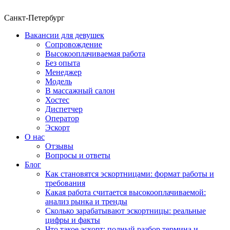
Санкт-Петербург
Вакансии для девушек
Сопровождение
Высокооплачиваемая работа
Без опыта
Менеджер
Модель
В массажный салон
Хостес
Диспетчер
Оператор
Эскорт
О нас
Отзывы
Вопросы и ответы
Блог
Как становятся эскортницами: формат работы и
требования
Какая работа считается высокооплачиваемой:
анализ рынка и тренды
Сколько зарабатывают эскортницы: реальные
цифры и факты
Что такое эскорт: полный разбор термина и